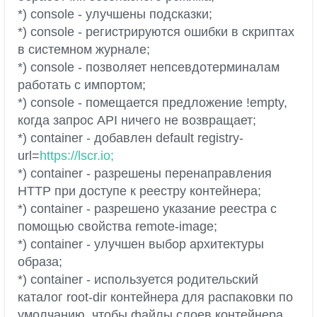
*) console - улучшены подсказки;
*) console - регистрируются ошибки в скриптах
в системном журнале;
*) console - позволяет непсевдотерминалам
работать с импортом;
*) console - помещается предложение !empty,
когда запрос API ничего не возвращает;
*) container - добавлен default registry-
url=
https://lscr.io;
*) container - разрешены перенаправления
HTTP при доступе к реестру контейнера;
*) container - разрешено указание реестра с
помощью свойства remote-image;
*) container - улучшен выбор архитектуры
образа;
*) container - используется родительский
каталог root-dir контейнера для распаковки по
умолчанию, чтобы файлы слоев контейнера