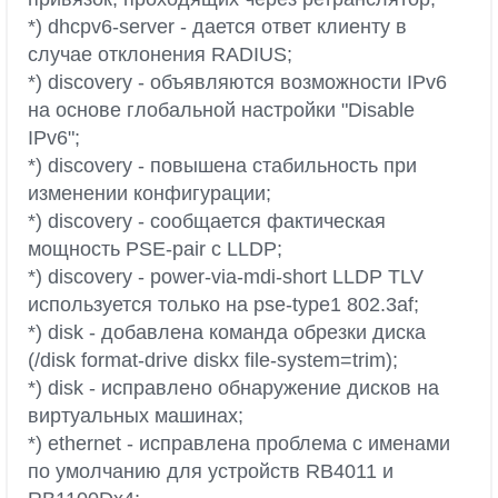
*) dhcpv6-server - дается ответ клиенту в
случае отклонения RADIUS;
*) discovery - объявляются возможности IPv6
на основе глобальной настройки "Disable
IPv6";
*) discovery - повышена стабильность при
изменении конфигурации;
*) discovery - сообщается фактическая
мощность PSE-pair с LLDP;
*) discovery - power-via-mdi-short LLDP TLV
используется только на pse-type1 802.3af;
*) disk - добавлена команда обрезки диска
(/disk format-drive diskx file-system=trim);
*) disk - исправлено обнаружение дисков на
виртуальных машинах;
*) ethernet - исправлена проблема с именами
по умолчанию для устройств RB4011 и