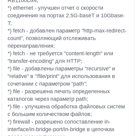
RB1100Dx4;
*) ethernet - улучшен отчет о скорости
соединения на портах 2.5G-baseT и 10Gbase-
T;
*) fetch - добавлен параметр "http-max-redirect-
count", позволяющий отслеживать
перенаправления;
*) fetch - не требуется "content-length" или
"transfer-encoding" для HTTP;
*) file - добавлены параметры "recursive" и
"relative" в "/file/print" для использования в
сочетании с параметром "path";
*) file - разрешена печать определенных
каталогов через параметр path;
*) file - улучшена обработка файловых систем
с большим количеством файлов;
*) firewall - разрешено сопоставление in-
interface/in-bridge-port/in-bridge в цепочках