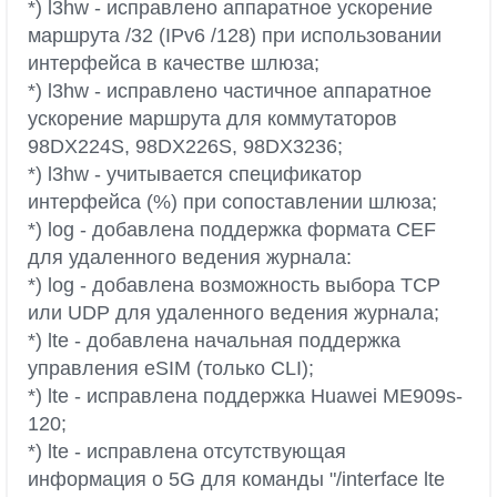
*) l3hw - исправлено аппаратное ускорение
маршрута /32 (IPv6 /128) при использовании
интерфейса в качестве шлюза;
*) l3hw - исправлено частичное аппаратное
ускорение маршрута для коммутаторов
98DX224S, 98DX226S, 98DX3236;
*) l3hw - учитывается спецификатор
интерфейса (%) при сопоставлении шлюза;
*) log - добавлена поддержка формата CEF
для удаленного ведения журнала:
*) log - добавлена возможность выбора TCP
или UDP для удаленного ведения журнала;
*) lte - добавлена начальная поддержка
управления eSIM (только CLI);
*) lte - исправлена поддержка Huawei ME909s-
120;
*) lte - исправлена отсутствующая
информация о 5G для команды "/interface lte