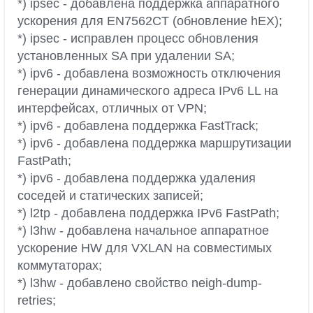
*) ipsec - добавлена поддержка аппаратного
ускорения для EN7562CT (обновление hEX);
*) ipsec - исправлен процесс обновления
установленных SA при удалении SA;
*) ipv6 - добавлена возможность отключения
генерации динамического адреса IPv6 LL на
интерфейсах, отличных от VPN;
*) ipv6 - добавлена поддержка FastTrack;
*) ipv6 - добавлена поддержка маршрутизации
FastPath;
*) ipv6 - добавлена поддержка удаления
соседей и статических записей;
*) l2tp - добавлена поддержка IPv6 FastPath;
*) l3hw - добавлена начальное аппаратное
ускорение HW для VXLAN на совместимых
коммутаторах;
*) l3hw - добавлено свойство neigh-dump-
retries;