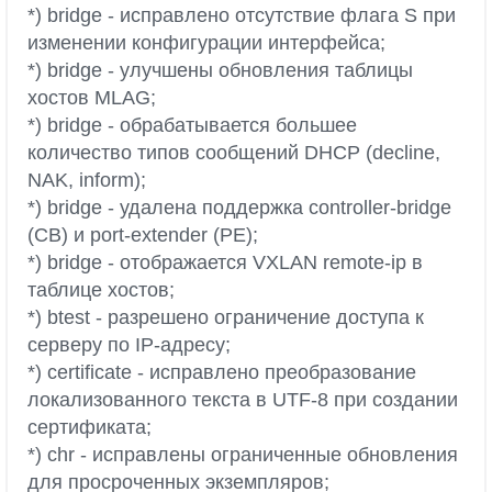
*) bridge - исправлено отсутствие флага S при
изменении конфигурации интерфейса;
*) bridge - улучшены обновления таблицы
хостов MLAG;
*) bridge - обрабатывается большее
количество типов сообщений DHCP (decline,
NAK, inform);
*) bridge - удалена поддержка controller-bridge
(CB) и port-extender (PE);
*) bridge - отображается VXLAN remote-ip в
таблице хостов;
*) btest - разрешено ограничение доступа к
серверу по IP-адресу;
*) certificate - исправлено преобразование
локализованного текста в UTF-8 при создании
сертификата;
*) chr - исправлены ограниченные обновления
для просроченных экземпляров;