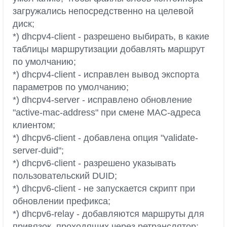
загружались непосредственно на целевой
диск;
*) dhcpv4-client - разрешено выбирать, в какие
таблицы маршрутизации добавлять маршрут
по умолчанию;
*) dhcpv4-client - исправлен вывод экспорта
параметров по умолчанию;
*) dhcpv4-server - исправлено обновление
"active-mac-address" при смене MAC-адреса
клиентом;
*) dhcpv6-client - добавлена опция "validate-
server-duid";
*) dhcpv6-client - разрешено указывать
пользовательский DUID;
*) dhcpv6-client - не запускается скрипт при
обновлении префикса;
*) dhcpv6-relay - добавляются маршруты для
привязок, проходящих через ретранслятор;