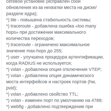
сетевой установке (исправлен сбой
обновления из-за нехватки места на диске/
разделе ядра);
*) tile - повышена стабильность системы;
*) traceroute - добавлена ошибка «too many
hops» при достижении максимального
количества переходов;
*) traceroute - ограничено максимальное
значение max-hops до 255;
*) user - улучшена процедура аутентификации,
когда RADIUS не используется;
*) vxlan - добавлена опция отключения VTEP;
*) vxlan - добавлена опция динамического
моста интерфейсов и настроек портов (hw,
pvid);
*) vxlan - добавлено свойство TTL;
*) vxlan - изменен порт по умолчанию на 4789;
*) webfig - добавлено подтверждение при