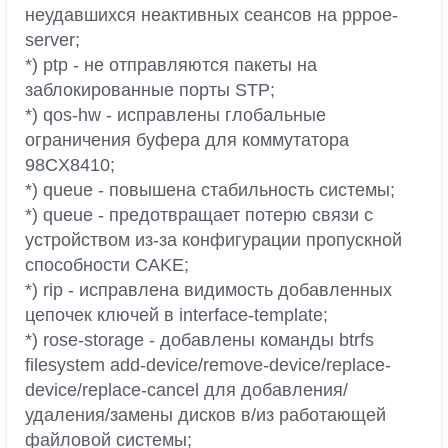
неудавшихся неактивных сеансов на pppoe-
server;
*) ptp - не отправляются пакеты на
заблокированные порты STP;
*) qos-hw - исправлены глобальные
ограничения буфера для коммутатора
98CX8410;
*) queue - повышена стабильность системы;
*) queue - предотвращает потерю связи с
устройством из-за конфигурации пропускной
способности CAKE;
*) rip - исправлена видимость добавленных
цепочек ключей в interface-template;
*) rose-storage - добавлены команды btrfs
filesystem add-device/remove-device/replace-
device/replace-cancel для добавления/
удаления/замены дисков в/из работающей
файловой системы;