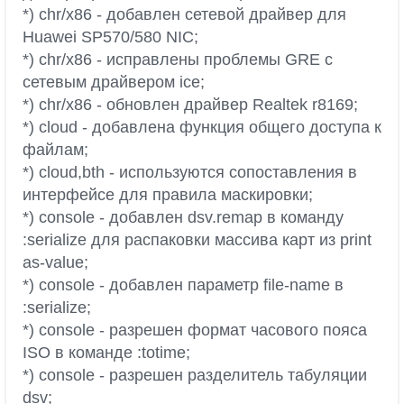
*) chr/x86 - добавлен сетевой драйвер для
Huawei SP570/580 NIC;
*) chr/x86 - исправлены проблемы GRE с
сетевым драйвером ice;
*) chr/x86 - обновлен драйвер Realtek r8169;
*) cloud - добавлена функция общего доступа к
файлам;
*) cloud,bth - используются сопоставления в
интерфейсе для правила маскировки;
*) console - добавлен dsv.remap в команду
:serialize для распаковки массива карт из print
as-value;
*) console - добавлен параметр file-name в
:serialize;
*) console - разрешен формат часового пояса
ISO в команде :totime;
*) console - разрешен разделитель табуляции
dsv;