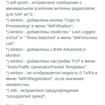
*) wifi-qcom - исправлено сообщение о
минимальном усилении антенны радиосвязи
для hAP ax^2;
*) winbox - добавлена кнопка "Copy to
Provisioning" в меню "WiFi/Radios";
*) winbox - добавлены свойства " Last Logged
In/Out" и " Times Matched" в меню "WiFi/Access
List";
*) winbox - добавлены L3HW Advanced и
Monitor;
*) winbox - добавлены настройки TCP в меню
"Tools/Traffic Generator/Packet Templates";
*) winbox - не отображается скорость 0 Tx/Rx в
меню "WiFi/Registration", если значения
неизвестны;
*) x86 - исправлено предупреждение
"unsupported speed";