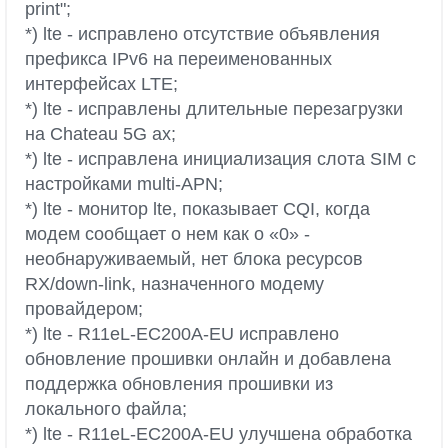
print";
*) lte - исправлено отсутствие объявления
префикса IPv6 на переименованных
интерфейсах LTE;
*) lte - исправлены длительные перезагрузки
на Chateau 5G ax;
*) lte - исправлена инициализация слота SIM с
настройками multi-APN;
*) lte - монитор lte, показывает CQI, когда
модем сообщает о нем как о «0» -
необнаруживаемый, нет блока ресурсов
RX/down-link, назначенного модему
провайдером;
*) lte - R11eL-EC200A-EU исправлено
обновление прошивки онлайн и добавлена
поддержка обновления прошивки из
локального файла;
*) lte - R11eL-EC200A-EU улучшена обработка