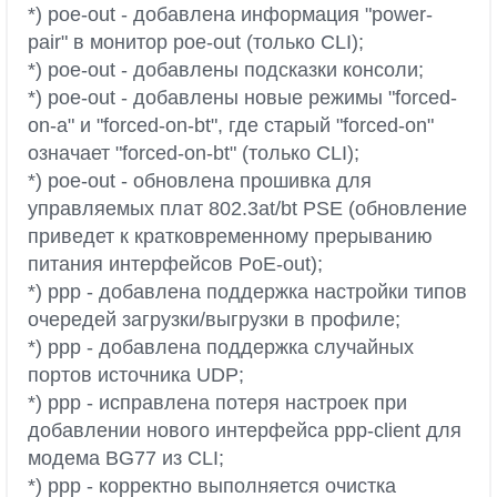
*) poe-out - добавлена информация "power-
pair" в монитор poe-out (только CLI);
*) poe-out - добавлены подсказки консоли;
*) poe-out - добавлены новые режимы "forced-
on-a" и "forced-on-bt", где старый "forced-on"
означает "forced-on-bt" (только CLI);
*) poe-out - обновлена прошивка для
управляемых плат 802.3at/bt PSE (обновление
приведет к кратковременному прерыванию
питания интерфейсов PoE-out);
*) ppp - добавлена поддержка настройки типов
очередей загрузки/выгрузки в профиле;
*) ppp - добавлена поддержка случайных
портов источника UDP;
*) ppp - исправлена потеря настроек при
добавлении нового интерфейса ppp-client для
модема BG77 из CLI;
*) ppp - корректно выполняется очистка