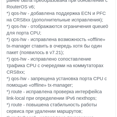
ранее была преобразована при обновлении с
RouterOS v6;
*) qos-hw - добавлена поддержка ECN и PFC
на CRS8xx (дополнительные исправления);
*) qos-hw - отображаются ограничения queue0
для порта CPU;
*) qos-hw - исправлена возможность «offline»
tx-manager ставить в очередь хотя бы один
пакет (появилось в v7.21);
*) qos-hw - исправлено сопоставление
трафика CPU с очередями на коммутаторах
CRS8xx;
*) qos-hw - запрещена установка порта CPU с
помощью «offline» tx-manager;
*) route - исправлена проверка интерфейса
link-local при определении IPv6 nexthops;
*) route - повышена стабильность работы
сервиса при удалении маршрутов;