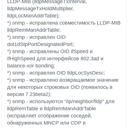
LLDP-MIB (lldpMessageTxInterval,
lldpMessageTxHoldMultiplier,
lldpLocManAddrTable);
*) snmp - исправлена совместимость LLDP-MIB
lldpRemManAddrTable;
*) snmp - исправлен OID
dot1dStpPortDesignatedPort;
*) snmp - исправлены OID ifSpeed и
ifHighSpeed для интерфейсов 802.3ad и
balance-xor bonding;
*) snmp - исправлен OID lldpLocSysDesc;
*) snmp - исправлено возвращаемое значение
для некоторых строковых OID (появилось в
версии 7.23beta2);
*) snmp - используются "/ip/neighbor/lldp" для
lldpRemTable и lldpRemManAddrTable
(исправляет отображение соседей,
обнаруженных MNCP или CDP в