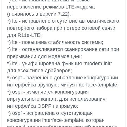
переключение режимов LTE-модема
(появилось в версии 7.22);
*) lte - исправлено отсутствие автоматического
повторного набора при потере сотовой связи
для R11e-LTE;
*) lte - повышена стабильность системы;
*) lte - останавливается сканирование сети при
прерывании для модемов QMI;
*) lte - унифицирована функция "modem-init"
для всех типов драйверов;
*) ospf - разрешено добавление конфигурации
интерфейса вручную, минуя interface-template;
*) ospf - изменяется конфигурация
виртуального канала для использования
интерфейса OSPF напрямую;
*) ospf - исправлена отсутствующая
конфигурация interface-template, которая