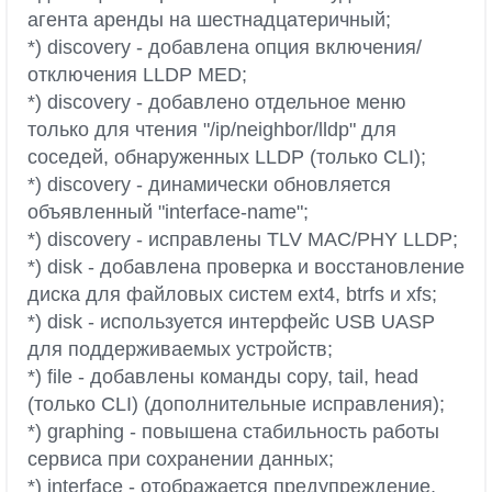
агента аренды на шестнадцатеричный;
*) discovery - добавлена опция включения/
отключения LLDP MED;
*) discovery - добавлено отдельное меню
только для чтения "/ip/neighbor/lldp" для
соседей, обнаруженных LLDP (только CLI);
*) discovery - динамически обновляется
объявленный "interface-name";
*) discovery - исправлены TLV MAC/PHY LLDP;
*) disk - добавлена проверка и восстановление
диска для файловых систем ext4, btrfs и xfs;
*) disk - используется интерфейс USB UASP
для поддерживаемых устройств;
*) file - добавлены команды copy, tail, head
(только CLI) (дополнительные исправления);
*) graphing - повышена стабильность работы
сервиса при сохранении данных;
*) interface - отображается предупреждение,