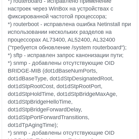
*) routerboard - исправлено применение
настроек через WinBox на устройствах с
фиксированной частотой процессора;
*) routerboot - исправлена ошибка Netinstall при
использовании нескольких разделов на
процессорах AL73400, AL52400, AL32400
("требуется обновление /system routerboard");
*) sftp - исправлен запрос канонизации пути;
*) snmp - добавлены отсутствующие OID
BRIDGE-MIB (dot1dBaseNumPorts,
dot1dBaseType, dot1dStpDesignatedRoot,
dot1dStpRootCost, dot1dStpRootPort,
dot1dStpHoldTime, dot1dStpBridgeMaxAge,
dot1dStpBridgeHelloTime,
dot1dStpBridgeForwardDelay,
dot1dStpPortForwardTransitions,
dot1dTpAgingTime);
*) snmp - добавлены отсутствующие OID