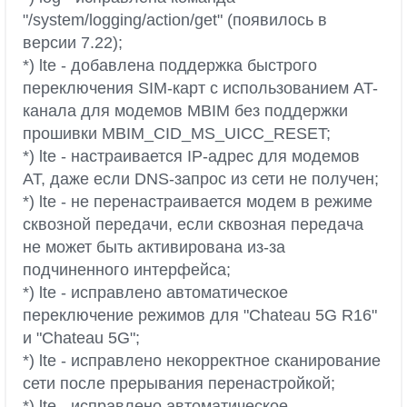
"/system/logging/action/get" (появилось в
версии 7.22);
*) lte - добавлена поддержка быстрого
переключения SIM-карт с использованием AT-
канала для модемов MBIM без поддержки
прошивки MBIM_CID_MS_UICC_RESET;
*) lte - настраивается IP-адрес для модемов
AT, даже если DNS-запрос из сети не получен;
*) lte - не перенастраивается модем в режиме
сквозной передачи, если сквозная передача
не может быть активирована из-за
подчиненного интерфейса;
*) lte - исправлено автоматическое
переключение режимов для "Chateau 5G R16"
и "Chateau 5G";
*) lte - исправлено некорректное сканирование
сети после прерывания перенастройкой;
*) lte - исправлено автоматическое