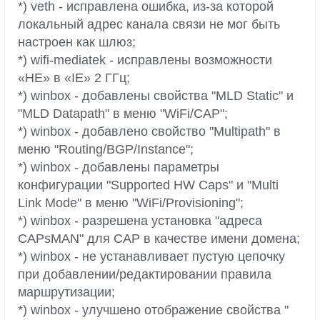
*) veth - исправлена ошибка, из-за которой
локальный адрес канала связи не мог быть
настроен как шлюз;
*) wifi-mediatek - исправлены возможности
«HE» в «IE» 2 ГГц;
*) winbox - добавлены свойства "MLD Static" и
"MLD Datapath" в меню "WiFi/CAP";
*) winbox - добавлено свойство "Multipath" в
меню "Routing/BGP/Instance";
*) winbox - добавлены параметры
конфигурации "Supported HW Caps" и "Multi
Link Mode" в меню "WiFi/Provisioning";
*) winbox - разрешена установка "адреса
CAPsMAN" для CAP в качестве имени домена;
*) winbox - не устанавливает пустую цепочку
при добавлении/редактировании правила
маршрутизации;
*) winbox - улучшено отображение свойства "