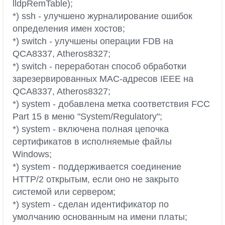
lldpRemTable);
*) ssh - улучшено журналирование ошибок
определения имен хостов;
*) switch - улучшены операции FDB на
QCA8337, Atheros8327;
*) switch - переработан способ обработки
зарезервированных MAC-адресов IEEE на
QCA8337, Atheros8327;
*) system - добавлена метка соответствия FCC
Part 15 в меню "System/Regulatory";
*) system - включена полная цепочка
сертификатов в исполняемые файлы
Windows;
*) system - поддерживается соединение
HTTP/2 открытым, если оно не закрыто
системой или сервером;
*) system - сделан идентификатор по
умолчанию основанным на имени платы;